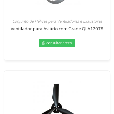
Conjunto de Hélices para Ventiladores e Exaustores
Ventilador para Aviário com Grade QLA120T8
consultar preço