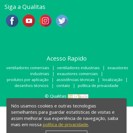
Siga a Qualitas
Acesso Rapido
|
|
ventiladores comerciais
ventiladores industriais
exaustores
|
|
industriais
exaustores comerciais
|
|
|
produtos por aplicação
assistências técnicas
localização
|
|
desenhos técnicos
contato
política de privacidade
© Qualitas
Nós usamos cookies e outras tecnologias
semelhantes para guardar estatísticas de visitas e
assim melhorar sua experiência de navegação, saiba
mais em nossa
política de privacidade
.