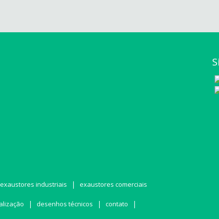
S
|
exaustores industriais
exaustores comerciais
|
|
|
alização
desenhos técnicos
contato