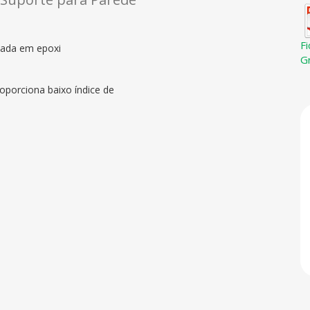
F
tada em epoxi
G
oporciona baixo índice de