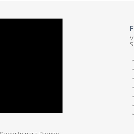
F
V
S
 Suporte para Parede