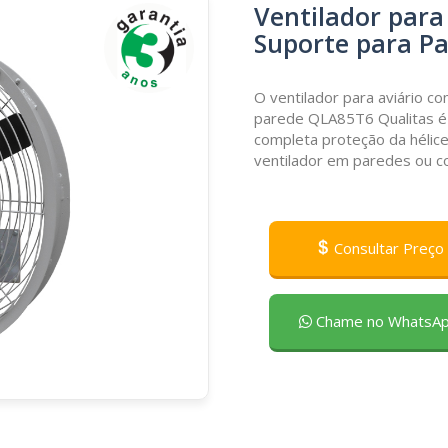
Ventilador para
Suporte para P
O
ventilador para aviário 
parede
QLA85T6
Qualitas
é
completa proteção da hélice
ventilador em paredes ou co
Consultar Preço
Chame no WhatsA