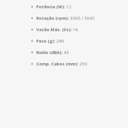
Potência (W):
12
Rotação (rpm):
3065 / 3045
Vazão Máx. (l/s):
16
Peso (g):
290
Ruído (dBA):
45
Comp. Cabos (mm):
230