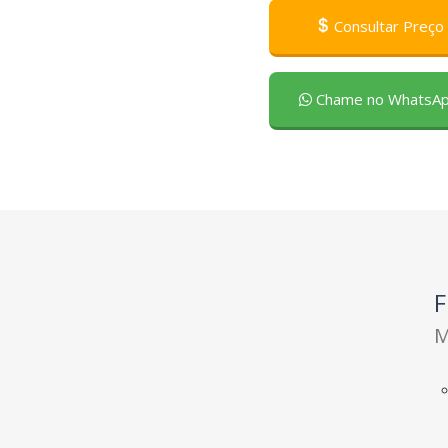
Consultar Preço
Chame no WhatsA
F
M