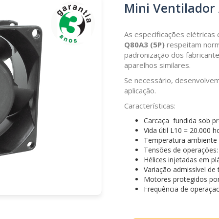
Mini Ventilador
As especificações elétricas
Q80A3
(5P)
respeitam norm
padronização dos fabricant
aparelhos similares.
Se necessário, desenvolvemo
aplicação.
Características:
Carcaça fundida sob p
Vida útil L10 = 20.000 h
Temperatura ambiente d
Tensões de operações
Hélices injetadas em pl
Variação admissível de 
Motores protegidos po
Frequência de operação