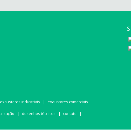
S
|
exaustores industriais
exaustores comerciais
|
|
|
alização
desenhos técnicos
contato