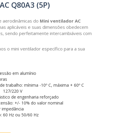
 AC Q80A3 (5P)
 e aerodinâmicas do
Mini ventilador
AC
as aplicáveis e suas dimensões obedecem
es, sendo perfeitamente intercambiáveis com
s o mini ventilador específico para a sua
ressão em alumínio
oras
e trabalho: mínima -10º C, máxima + 60º C
: 127/220 V
ástico de engenharia reforçado
tensão: +/- 10% do valor nominal
r impedância
: 60 Hz ou 50/60 Hz